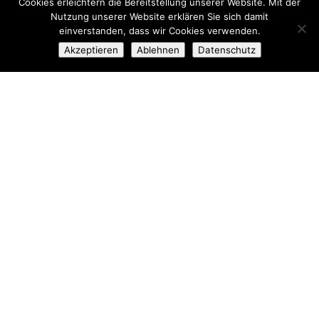
Cookies erleichtern die Bereitstellung unserer Website. Mit der
Nutzung unserer Website erklären Sie sich damit
einverstanden, dass wir Cookies verwenden.
SEIT 2006
Akzeptieren
Ablehnen
Datenschutz
SCHÖNER
BIERGARTEN
IM INNENHOF
Unseren schönen Biergarten mitten im
Glockenbachviertel können Sie auch für
private Geburtstage, große Gruppen und
Events reservieren.
Anfragen bitte schriftlich per Mail.